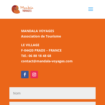
MANDALA VOYAGES
Association de Tourisme
LE VILLAGE
F-04420 PRADS – FRANCE
Tél.: 06 88 18 48 68
contact@mandala-voyages.com