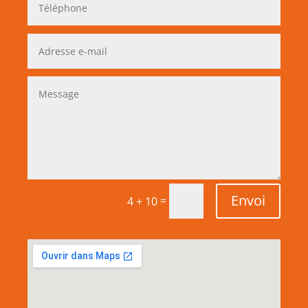
Envoi
=
4 + 10