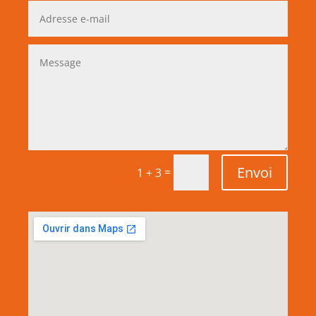
Envoi
=
1 + 3