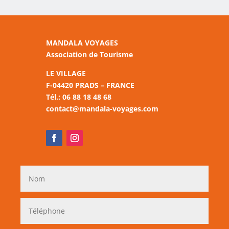
MANDALA VOYAGES
Association de Tourisme
LE VILLAGE
F-04420 PRADS – FRANCE
Tél.: 06 88 18 48 68
contact@mandala-voyages.com