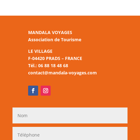
MANDALA VOYAGES
Association de Tourisme
LE VILLAGE
F-04420 PRADS – FRANCE
Tél.: 06 88 18 48 68
contact@mandala-voyages.com