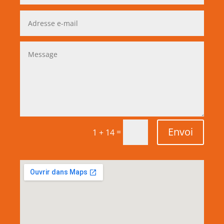
Envoi
=
1 + 14